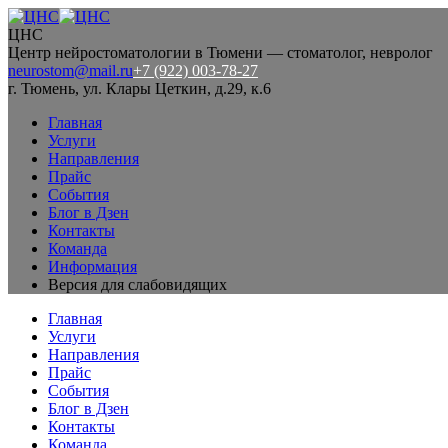
ЦНС
Центр нейростоматологии в Тюмени — стоматолог, невролог
neurostom@mail.ru
+7 (922) 003-78-27
г. Тюмень, ул. Клары Цеткин, д.29, к.6
Главная
Услуги
Направления
Прайс
События
Блог в Дзен
Контакты
Команда
Информация
Версия для слабовидящих
Главная
Услуги
Направления
Прайс
События
Блог в Дзен
Контакты
Команда