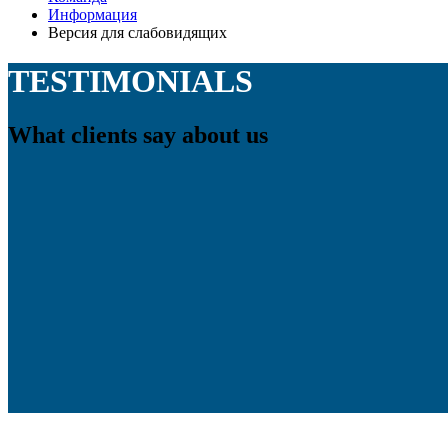
Информация
Версия для слабовидящих
TESTIMONIALS
What clients say about us