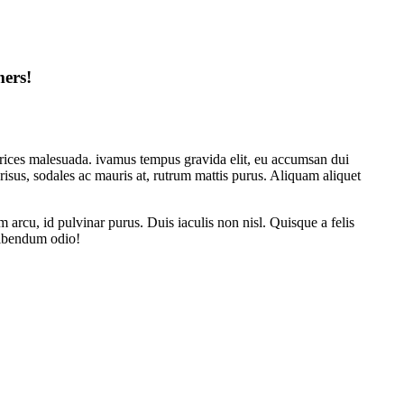
mers!
rices malesuada. ivamus tempus gravida elit, eu accumsan dui
risus, sodales ac mauris at, rutrum mattis purus. Aliquam aliquet
am arcu, id pulvinar purus. Duis iaculis non nisl. Quisque a felis
bibendum odio!