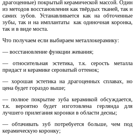
драгоценные
)
покрытый
керамической
массой
.
Один
из
методов
восстановления
как
твёрдых
тканей
,
так
и
самих
зубов
.
Устанавливается
как
на
обточенные
зубы
,
так
и
на
имплантаты
как
одиночная
коронка
,
так
и
в
виде
моста
.
Что
получаем
если
выбираем
металлокерамику
:
—
восстановление
функции
жевания
;
—
относительная
эстетика
,
т
.
к
.
серость
металла
придаст
и
керамике
сероватый
оттенок
;
—
хорошая
эстетика
на
драгоценных
сплавах
,
но
цена
будет
гораздо
выше
;
—
полное
покрытие
зуба
керамикой
обсуждается
,
т
.
к
.
вероятно
будет
изготовлена
герлянда
для
лучшего
прилегания
коронки
в
области
десны
;
—
обтачивать
зуб
потребуется
больше
,
чем
под
керамическую
коронку
;