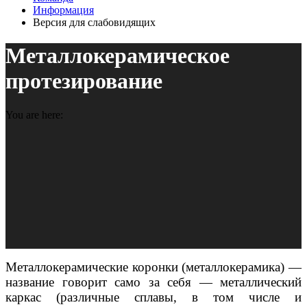
Информация
Версия для слабовидящих
Металлокерамическое
протезирование
You are here:
Металлокерамические
коронки
(
металлокерамика
) —
название
говорит
само
за
себя
—
металлический
каркас
(
различные
сплавы
,
в
том
числе
и