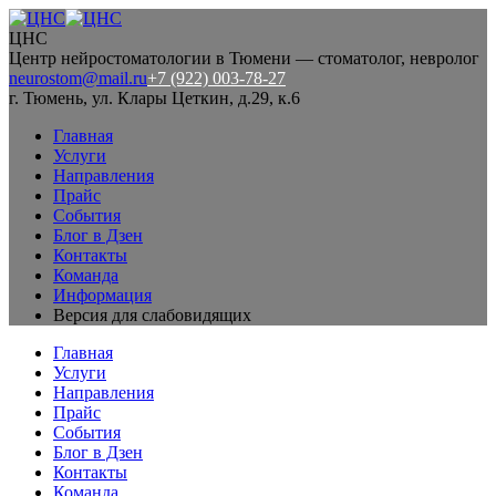
ЦНС
Центр нейростоматологии в Тюмени — стоматолог, невролог
neurostom@mail.ru
+7 (922) 003-78-27
г. Тюмень, ул. Клары Цеткин, д.29, к.6
Главная
Услуги
Направления
Прайс
События
Блог в Дзен
Контакты
Команда
Информация
Версия для слабовидящих
Главная
Услуги
Направления
Прайс
События
Блог в Дзен
Контакты
Команда