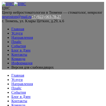
ЦНС
Центр нейростоматологии в Тюмени — стоматолог, невролог
neurostom@mail.ru
+7 (922) 003-78-27
г. Тюмень, ул. Клары Цеткин, д.29, к.6
Главная
Услуги
Направления
Прайс
События
Блог в Дзен
Контакты
Команда
Информация
Версия для слабовидящих
Главная
Услуги
Направления
Прайс
События
Блог в Дзен
Контакты
Команда