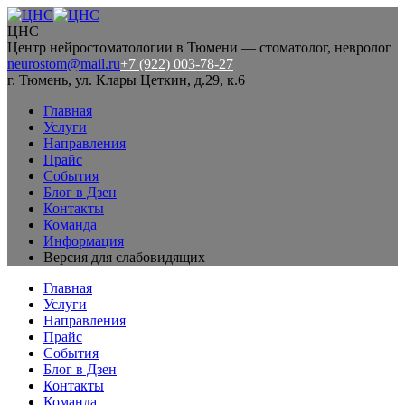
ЦНС
Центр нейростоматологии в Тюмени — стоматолог, невролог
neurostom@mail.ru
+7 (922) 003-78-27
г. Тюмень, ул. Клары Цеткин, д.29, к.6
Главная
Услуги
Направления
Прайс
События
Блог в Дзен
Контакты
Команда
Информация
Версия для слабовидящих
Главная
Услуги
Направления
Прайс
События
Блог в Дзен
Контакты
Команда